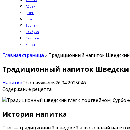
Абсент
Джин
Ром
Бренди
Самбука
Самогон
Водка
Главная страница
»
Традиционный напиток Шведский 
Традиционный напиток Шведский
Напитки
Thomasweems
26.04.2025
0
46
Содержание рецепта
История напитка
Глёг — традиционный шведский алкогольный напиток, 