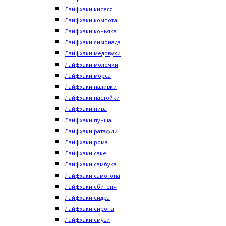
Лайфхаки киселя
Лайфхаки компота
Лайфхаки коньяка
Лайфхаки лимонада
Лайфхаки медовухи
Лайфхаки молочки
Лайфхаки морса
Лайфхаки наливки
Лайфхаки настойки
Лайфхаки пива
Лайфхаки пунша
Лайфхаки ратафии
Лайфхаки рома
Лайфхаки саке
Лайфхаки самбука
Лайфхаки самогона
Лайфхаки сбитеня
Лайфхаки сидра
Лайфхаки сиропа
Лайфхаки смузи