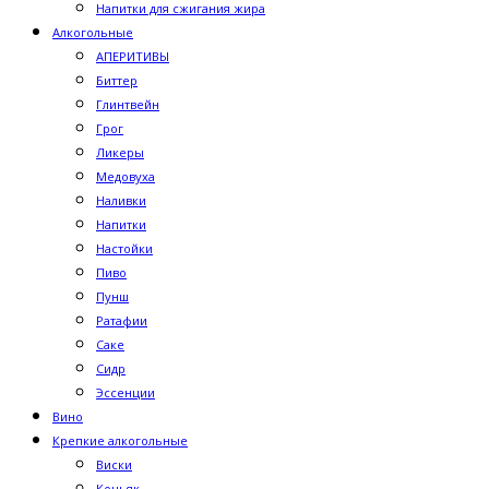
Напитки для сжигания жира
Алкогольные
АПЕРИТИВЫ
Биттер
Глинтвейн
Грог
Ликеры
Медовуха
Наливки
Напитки
Настойки
Пиво
Пунш
Ратафии
Саке
Сидр
Эссенции
Вино
Крепкие алкогольные
Виски
Коньяк