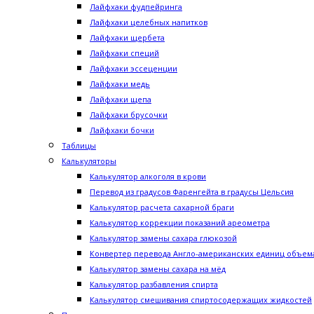
Лайфхаки фудпейринга
Лайфхаки целебных напитков
Лайфхаки щербета
Лайфхаки специй
Лайфхаки эссеценции
Лайфхаки медь
Лайфхаки щепа
Лайфхаки брусочки
Лайфхаки бочки
Таблицы
Калькуляторы
Калькулятор алкоголя в крови
Перевод из градусов Фаренгейта в градусы Цельсия
Калькулятор расчета сахарной браги
Калькулятор коррекции показаний ареометра
Калькулятор замены сахара глюкозой
Конвертер перевода Англо-американских единиц объема
Калькулятор замены сахара на мёд
Калькулятор разбавления спирта
Калькулятор смешивания спиртосодержащих жидкостей