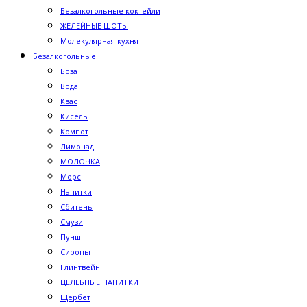
Безалкогольные коктейли
ЖЕЛЕЙНЫЕ ШОТЫ
Молекулярная кухня
Безалкогольные
Боза
Вода
Квас
Кисель
Компот
Лимонад
МОЛОЧКА
Морс
Напитки
Сбитень
Смузи
Пунш
Сиропы
Глинтвейн
ЦЕЛЕБНЫЕ НАПИТКИ
Щербет