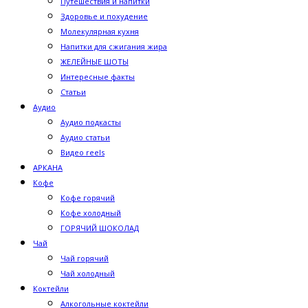
Путешествия и напитки
Здоровье и похудение
Молекулярная кухня
Напитки для сжигания жира
ЖЕЛЕЙНЫЕ ШОТЫ
Интересные факты
Статьи
Аудио
Аудио подкасты
Аудио статьи
Видео reels
АРКАНА
Кофе
Кофе горячий
Кофе холодный
ГОРЯЧИЙ ШОКОЛАД
Чай
Чай горячий
Чай холодный
Коктейли
Алкогольные коктейли