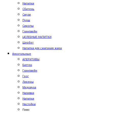
Напитки
Сбитень
Смузи
Пунш
Сиропы
Глинтвейн
ЦЕЛЕБНЫЕ НАПИТКИ
Щербет
Напитки для сжигания жира
Алкогольные
АПЕРИТИВЫ
Биттер
Глинтвейн
Грог
Ликеры
Медовуха
Наливки
Напитки
Настойки
Пиво