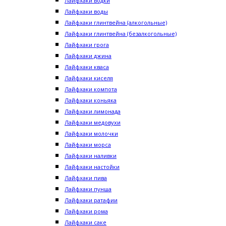
Лайфхаки водки
Лайфхаки воды
Лайфхаки глинтвейна (алкогольные)
Лайфхаки глинтвейна (безалкогольные)
Лайфхаки грога
Лайфхаки джина
Лайфхаки кваса
Лайфхаки киселя
Лайфхаки компота
Лайфхаки коньяка
Лайфхаки лимонада
Лайфхаки медовухи
Лайфхаки молочки
Лайфхаки морса
Лайфхаки наливки
Лайфхаки настойки
Лайфхаки пива
Лайфхаки пунша
Лайфхаки ратафии
Лайфхаки рома
Лайфхаки саке