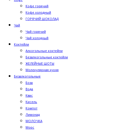
Кофе горячий
Кофе холодный
ГОРЯЧИЙ ШОКОЛАД
Чай
Чай горячий
Чай холодный
Коктейли
Алкогольные коктейли
Безалкогольные коктейли
ЖЕЛЕЙНЫЕ ШОТЫ
Молекулярная кухня
Безалкогольные
Боза
Вода
Квас
Кисель
Компот
Лимонад
МОЛОЧКА
Морс