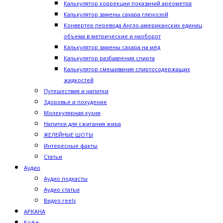
Калькулятор коррекции показаний ареометра
Калькулятор замены сахара глюкозой
Конвертер перевода Англо-американских единиц
объема в метрические и наоборот
Калькулятор замены сахара на мёд
Калькулятор разбавления спирта
Калькулятор смешивания спиртосодержащих
жидкостей
Путешествия и напитки
Здоровье и похудение
Молекулярная кухня
Напитки для сжигания жира
ЖЕЛЕЙНЫЕ ШОТЫ
Интересные факты
Статьи
Аудио
Аудио подкасты
Аудио статьи
Видео reels
АРКАНА
Кофе