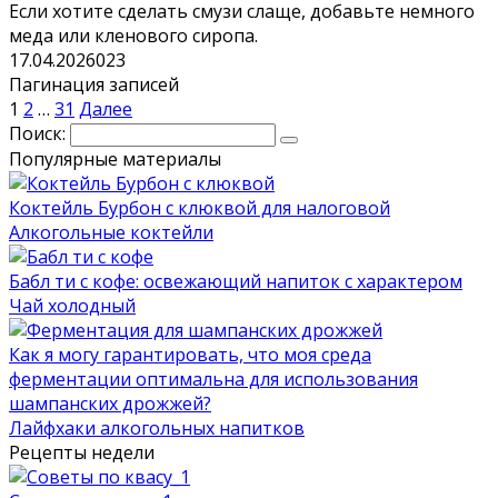
Если хотите сделать смузи слаще, добавьте немного
меда или кленового сиропа.
17.04.2026
0
23
Пагинация записей
1
2
…
31
Далее
Поиск:
Популярные материалы
Коктейль Бурбон с клюквой для налоговой
Алкогольные коктейли
Бабл ти с кофе: освежающий напиток с характером
Чай холодный
Как я могу гарантировать, что моя среда
ферментации оптимальна для использования
шампанских дрожжей?
Лайфхаки алкогольных напитков
Рецепты недели