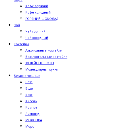
Кофе горячий
Кофе холодный
ГОРЯЧИЙ ШОКОЛАД
Чай
Чай горячий
Чай холодный
Коктейли
Алкогольные коктейли
Безалкогольные коктейли
ЖЕЛЕЙНЫЕ ШОТЫ
Молекулярная кухня
Безалкогольные
Боза
Вода
Квас
Кисель
Компот
Лимонад
МОЛОЧКА
Морс