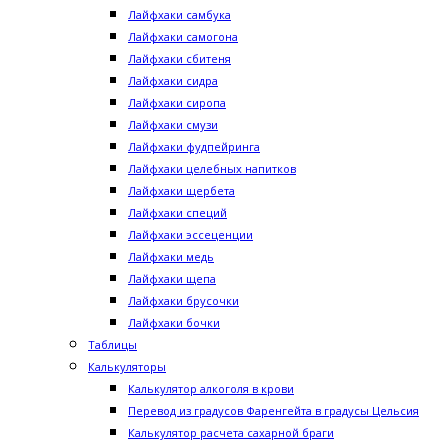
Лайфхаки самбука
Лайфхаки самогона
Лайфхаки сбитеня
Лайфхаки сидра
Лайфхаки сиропа
Лайфхаки смузи
Лайфхаки фудпейринга
Лайфхаки целебных напитков
Лайфхаки щербета
Лайфхаки специй
Лайфхаки эссеценции
Лайфхаки медь
Лайфхаки щепа
Лайфхаки брусочки
Лайфхаки бочки
Таблицы
Калькуляторы
Калькулятор алкоголя в крови
Перевод из градусов Фаренгейта в градусы Цельсия
Калькулятор расчета сахарной браги