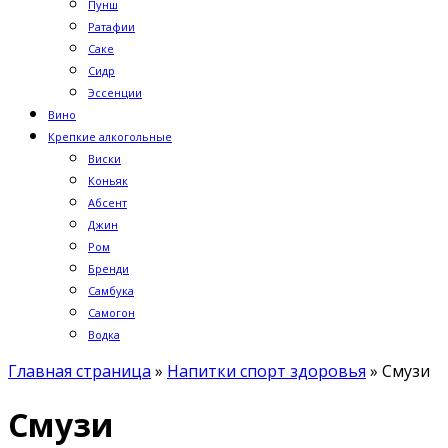
Пунш
Ратафии
Саке
Сидр
Эссенции
Вино
Крепкие алкогольные
Виски
Коньяк
Абсент
Джин
Ром
Бренди
Самбука
Самогон
Водка
Главная страница
»
Напитки спорт здоровья
»
Смузи
Смузи