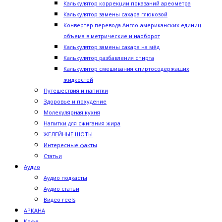
Калькулятор коррекции показаний ареометра
Калькулятор замены сахара глюкозой
Конвертер перевода Англо-американских единиц
объема в метрические и наоборот
Калькулятор замены сахара на мёд
Калькулятор разбавления спирта
Калькулятор смешивания спиртосодержащих
жидкостей
Путешествия и напитки
Здоровье и похудение
Молекулярная кухня
Напитки для сжигания жира
ЖЕЛЕЙНЫЕ ШОТЫ
Интересные факты
Статьи
Аудио
Аудио подкасты
Аудио статьи
Видео reels
АРКАНА
Кофе