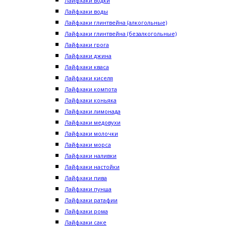
Лайфхаки водки
Лайфхаки воды
Лайфхаки глинтвейна (алкогольные)
Лайфхаки глинтвейна (безалкогольные)
Лайфхаки грога
Лайфхаки джина
Лайфхаки кваса
Лайфхаки киселя
Лайфхаки компота
Лайфхаки коньяка
Лайфхаки лимонада
Лайфхаки медовухи
Лайфхаки молочки
Лайфхаки морса
Лайфхаки наливки
Лайфхаки настойки
Лайфхаки пива
Лайфхаки пунша
Лайфхаки ратафии
Лайфхаки рома
Лайфхаки саке