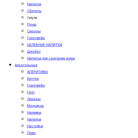
Напитки
Сбитень
Смузи
Пунш
Сиропы
Глинтвейн
ЦЕЛЕБНЫЕ НАПИТКИ
Щербет
Напитки для сжигания жира
Алкогольные
АПЕРИТИВЫ
Биттер
Глинтвейн
Грог
Ликеры
Медовуха
Наливки
Напитки
Настойки
Пиво