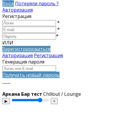
Вход
Потеряли пароль ?
Авторизация
Регистрация
*
*
*
ИЛИ
Зарегистрироваться
Авторизация
Регистрация
Генерация пароля
Получить новый пароль
запросто с WordPress WooCommerce - ATs media squad
Аркана Бар тест
Chillout / Lounge
▶
×