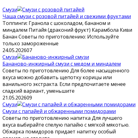
Смузи
Чаша смузи с розовой питайей и свежими фруктами
Топпинги: Гранола с шоколадом, бананом и
миндалем Питайя (драконий фрукт) Карамбола Киви
Банан Советы по приготовлению: Используйте
только замороженные
24.05.2026
0
7
Смузи
Бананово-инжирный смузи с медом и миндалем
Советы по приготовлению Для более насыщенного
вкуса можно добавить щепотку корицы или
ванильного экстракта. Если предпочитаете менее
сладкий вариант, уменьшите
21.05.2026
0
9
Смузи
Смузи с папайей и обжаренными помидорами
Советы по приготовлению напитка Для лучшего
вкуса выбирайте спелую папайю с мягкой мякотью.
Обжарка помидоров придает напитку особый