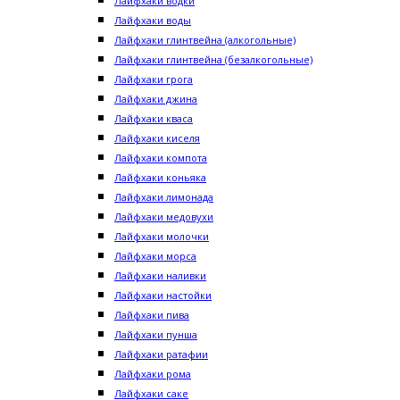
Лайфхаки водки
Лайфхаки воды
Лайфхаки глинтвейна (алкогольные)
Лайфхаки глинтвейна (безалкогольные)
Лайфхаки грога
Лайфхаки джина
Лайфхаки кваса
Лайфхаки киселя
Лайфхаки компота
Лайфхаки коньяка
Лайфхаки лимонада
Лайфхаки медовухи
Лайфхаки молочки
Лайфхаки морса
Лайфхаки наливки
Лайфхаки настойки
Лайфхаки пива
Лайфхаки пунша
Лайфхаки ратафии
Лайфхаки рома
Лайфхаки саке