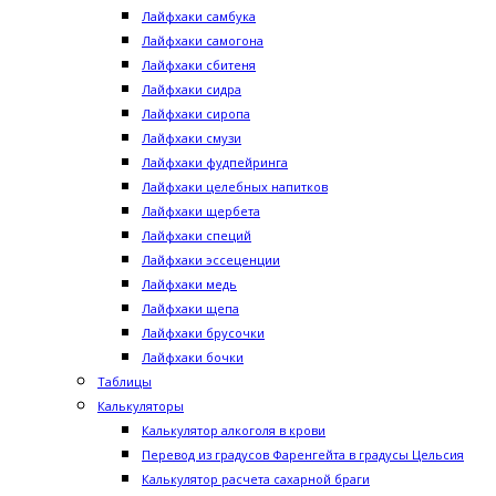
Лайфхаки самбука
Лайфхаки самогона
Лайфхаки сбитеня
Лайфхаки сидра
Лайфхаки сиропа
Лайфхаки смузи
Лайфхаки фудпейринга
Лайфхаки целебных напитков
Лайфхаки щербета
Лайфхаки специй
Лайфхаки эссеценции
Лайфхаки медь
Лайфхаки щепа
Лайфхаки брусочки
Лайфхаки бочки
Таблицы
Калькуляторы
Калькулятор алкоголя в крови
Перевод из градусов Фаренгейта в градусы Цельсия
Калькулятор расчета сахарной браги