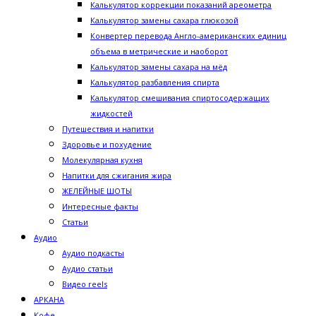
Калькулятор коррекции показаний ареометра
Калькулятор замены сахара глюкозой
Конвертер перевода Англо-американских единиц
объема в метрические и наоборот
Калькулятор замены сахара на мёд
Калькулятор разбавления спирта
Калькулятор смешивания спиртосодержащих
жидкостей
Путешествия и напитки
Здоровье и похудение
Молекулярная кухня
Напитки для сжигания жира
ЖЕЛЕЙНЫЕ ШОТЫ
Интересные факты
Статьи
Аудио
Аудио подкасты
Аудио статьи
Видео reels
АРКАНА
Кофе