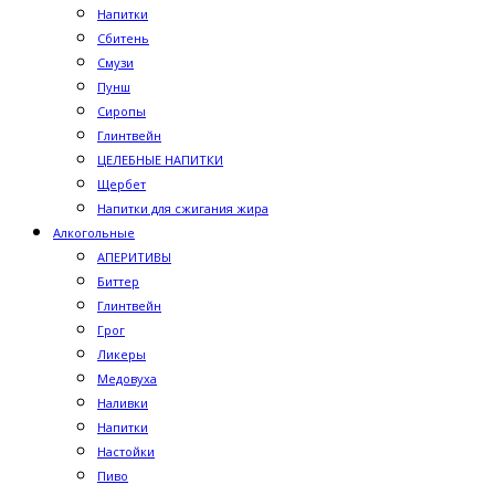
Напитки
Сбитень
Смузи
Пунш
Сиропы
Глинтвейн
ЦЕЛЕБНЫЕ НАПИТКИ
Щербет
Напитки для сжигания жира
Алкогольные
АПЕРИТИВЫ
Биттер
Глинтвейн
Грог
Ликеры
Медовуха
Наливки
Напитки
Настойки
Пиво