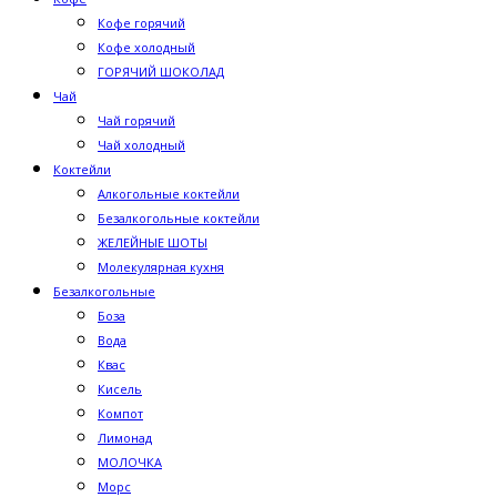
Кофе горячий
Кофе холодный
ГОРЯЧИЙ ШОКОЛАД
Чай
Чай горячий
Чай холодный
Коктейли
Алкогольные коктейли
Безалкогольные коктейли
ЖЕЛЕЙНЫЕ ШОТЫ
Молекулярная кухня
Безалкогольные
Боза
Вода
Квас
Кисель
Компот
Лимонад
МОЛОЧКА
Морс