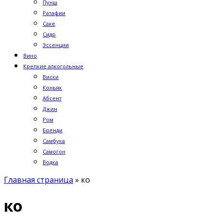
Пунш
Ратафии
Саке
Сидр
Эссенции
Вино
Крепкие алкогольные
Виски
Коньяк
Абсент
Джин
Ром
Бренди
Самбука
Самогон
Водка
Главная страница
»
ко
ко