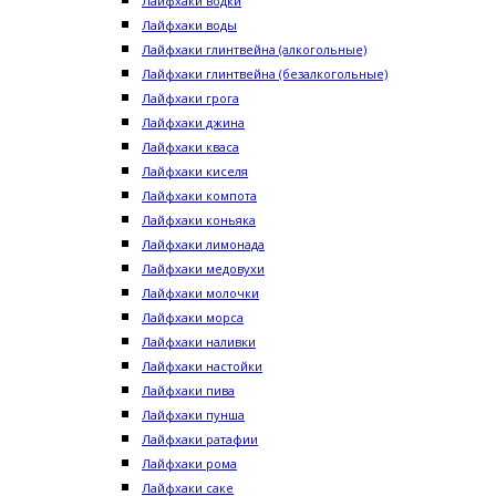
Лайфхаки водки
Лайфхаки воды
Лайфхаки глинтвейна (алкогольные)
Лайфхаки глинтвейна (безалкогольные)
Лайфхаки грога
Лайфхаки джина
Лайфхаки кваса
Лайфхаки киселя
Лайфхаки компота
Лайфхаки коньяка
Лайфхаки лимонада
Лайфхаки медовухи
Лайфхаки молочки
Лайфхаки морса
Лайфхаки наливки
Лайфхаки настойки
Лайфхаки пива
Лайфхаки пунша
Лайфхаки ратафии
Лайфхаки рома
Лайфхаки саке