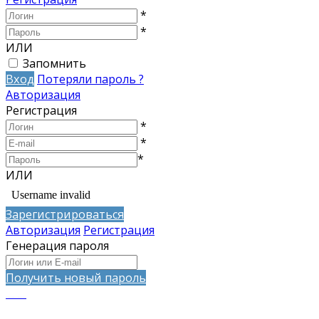
*
*
ИЛИ
Запомнить
Вход
Потеряли пароль ?
Авторизация
Регистрация
*
*
*
ИЛИ
Зарегистрироваться
Авторизация
Регистрация
Генерация пароля
Получить новый пароль
запросто с WordPress WooCommerce - ATs media squad