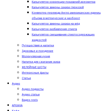
Калькулятор коррекции показаний ареометра
Калькулятор замены сахара глюкозой
Конвертер перевода Англо-американских единиц
объема в метрические и наоборот
Калькулятор замены сахара на мёд
Калькулятор разбавления спирта
Калькулятор смешивания спиртосодержащих
жидкостей
Путешествия и напитки
Здоровье и похудение
Молекулярная кухня
Напитки для сжигания жира
ЖЕЛЕЙНЫЕ ШОТЫ
Интересные факты
Статьи
Аудио
Аудио подкасты
Аудио статьи
Видео reels
АРКАНА
Кофе