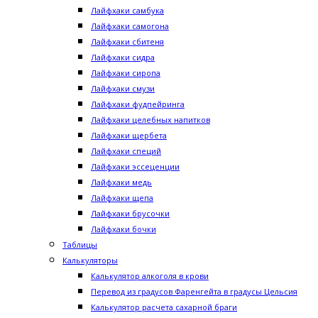
Лайфхаки самбука
Лайфхаки самогона
Лайфхаки сбитеня
Лайфхаки сидра
Лайфхаки сиропа
Лайфхаки смузи
Лайфхаки фудпейринга
Лайфхаки целебных напитков
Лайфхаки щербета
Лайфхаки специй
Лайфхаки эссеценции
Лайфхаки медь
Лайфхаки щепа
Лайфхаки брусочки
Лайфхаки бочки
Таблицы
Калькуляторы
Калькулятор алкоголя в крови
Перевод из градусов Фаренгейта в градусы Цельсия
Калькулятор расчета сахарной браги