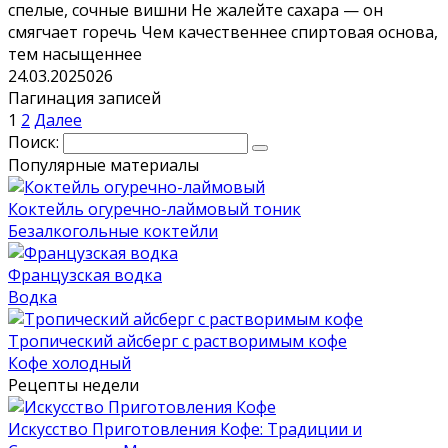
спелые, сочные вишни Не жалейте сахара — он
смягчает горечь Чем качественнее спиртовая основа,
тем насыщеннее
24.03.2025
0
26
Пагинация записей
1
2
Далее
Поиск:
Популярные материалы
Коктейль огуречно-лаймовый тоник
Безалкогольные коктейли
Французская водка
Водка
Тропический айсберг с растворимым кофе
Кофе холодный
Рецепты недели
Искусство Приготовления Кофе: Традиции и