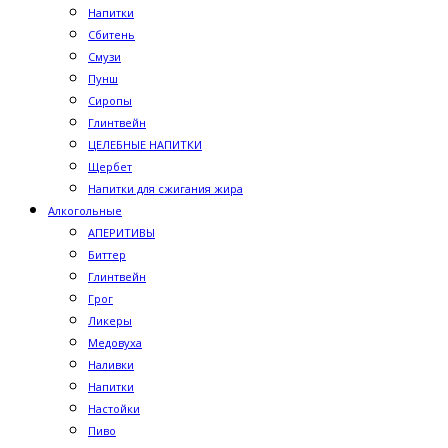
Напитки
Сбитень
Смузи
Пунш
Сиропы
Глинтвейн
ЦЕЛЕБНЫЕ НАПИТКИ
Щербет
Напитки для сжигания жира
Алкогольные
АПЕРИТИВЫ
Биттер
Глинтвейн
Грог
Ликеры
Медовуха
Наливки
Напитки
Настойки
Пиво