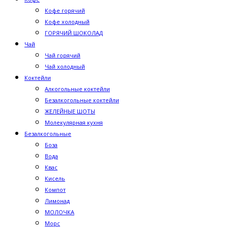
Кофе горячий
Кофе холодный
ГОРЯЧИЙ ШОКОЛАД
Чай
Чай горячий
Чай холодный
Коктейли
Алкогольные коктейли
Безалкогольные коктейли
ЖЕЛЕЙНЫЕ ШОТЫ
Молекулярная кухня
Безалкогольные
Боза
Вода
Квас
Кисель
Компот
Лимонад
МОЛОЧКА
Морс