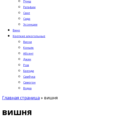
Пунш
Ратафии
Саке
Сидр
Эссенции
Вино
Крепкие алкогольные
Виски
Коньяк
Абсент
Джин
Ром
Бренди
Самбука
Самогон
Водка
Главная страница
»
вишня
вишня