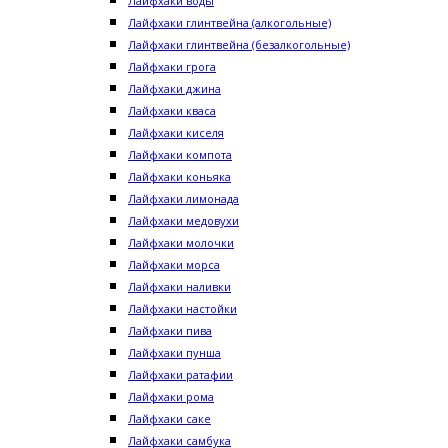
Лайфхаки воды
Лайфхаки глинтвейна (алкогольные)
Лайфхаки глинтвейна (безалкогольные)
Лайфхаки грога
Лайфхаки джина
Лайфхаки кваса
Лайфхаки киселя
Лайфхаки компота
Лайфхаки коньяка
Лайфхаки лимонада
Лайфхаки медовухи
Лайфхаки молочки
Лайфхаки морса
Лайфхаки наливки
Лайфхаки настойки
Лайфхаки пива
Лайфхаки пунша
Лайфхаки ратафии
Лайфхаки рома
Лайфхаки саке
Лайфхаки самбука