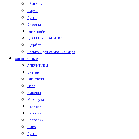
Сбитень
Смузи
Пунш
Сиропы
Глинтвейн
ЦЕЛЕБНЫЕ НАПИТКИ
Щербет
Напитки для сжигания жира
Алкогольные
АПЕРИТИВЫ
Биттер
Глинтвейн
Грог
Ликеры
Медовуха
Наливки
Напитки
Настойки
Пиво
Пунш