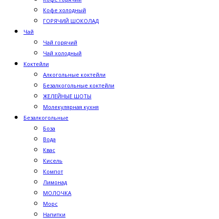
Кофе холодный
ГОРЯЧИЙ ШОКОЛАД
Чай
Чай горячий
Чай холодный
Коктейли
Алкогольные коктейли
Безалкогольные коктейли
ЖЕЛЕЙНЫЕ ШОТЫ
Молекулярная кухня
Безалкогольные
Боза
Вода
Квас
Кисель
Компот
Лимонад
МОЛОЧКА
Морс
Напитки