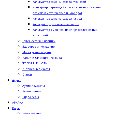
Калькулятор замены сахара глюкозой
Конвертер перевода Англо-американских единиц
объема в метрические и наоборот
Калькулятор замены сахара на мёд
Калькулятор разбавления спирта
Калькулятор смешивания спиртосодержащих
жидкостей
Путешествия и напитки
Здоровье и похудение
Молекулярная кухня
Напитки для сжигания жира
ЖЕЛЕЙНЫЕ ШОТЫ
Интересные факты
Статьи
Аудио
Аудио подкасты
Аудио статьи
Видео reels
АРКАНА
Кофе
Кофе горячий