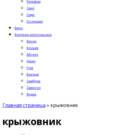
Ратафии
Саке
Сидр
Эссенции
Вино
Крепкие алкогольные
Виски
Коньяк
Абсент
Джин
Ром
Бренди
Самбука
Самогон
Водка
Главная страница
»
крыжовник
крыжовник