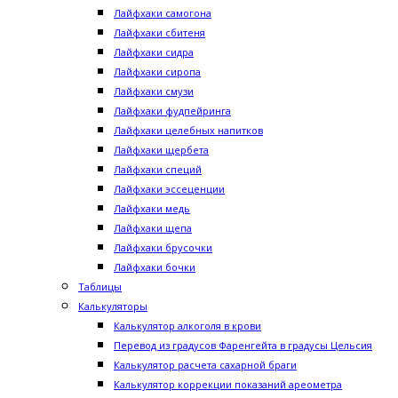
Лайфхаки самогона
Лайфхаки сбитеня
Лайфхаки сидра
Лайфхаки сиропа
Лайфхаки смузи
Лайфхаки фудпейринга
Лайфхаки целебных напитков
Лайфхаки щербета
Лайфхаки специй
Лайфхаки эссеценции
Лайфхаки медь
Лайфхаки щепа
Лайфхаки брусочки
Лайфхаки бочки
Таблицы
Калькуляторы
Калькулятор алкоголя в крови
Перевод из градусов Фаренгейта в градусы Цельсия
Калькулятор расчета сахарной браги
Калькулятор коррекции показаний ареометра