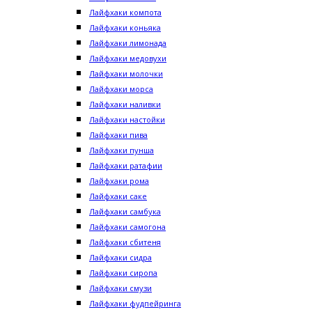
Лайфхаки компота
Лайфхаки коньяка
Лайфхаки лимонада
Лайфхаки медовухи
Лайфхаки молочки
Лайфхаки морса
Лайфхаки наливки
Лайфхаки настойки
Лайфхаки пива
Лайфхаки пунша
Лайфхаки ратафии
Лайфхаки рома
Лайфхаки саке
Лайфхаки самбука
Лайфхаки самогона
Лайфхаки сбитеня
Лайфхаки сидра
Лайфхаки сиропа
Лайфхаки смузи
Лайфхаки фудпейринга