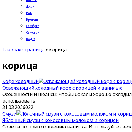
Джин
Ром
Бренди
Самбука
Самогон
Водка
Главная страница
»
корица
корица
Кофе холодный
Освежающий холодный кофе с корицей и ванилью
Особенности и нюансы: Чтобы бокалы хорошо охладили
использовать
31.03.2026
0
22
Смузи
Яблочный смузи с кокосовым молоком и корицей
Советы по приготовлению напитка: Используйте свежи