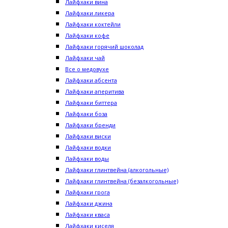
Лайфхаки вина
Лайфхаки ликера
Лайфхаки коктейли
Лайфхаки кофе
Лайфхаки горячий шоколад
Лайфхаки чай
Все о медовухе
Лайфхаки абсента
Лайфхаки аперитива
Лайфхаки биттера
Лайфхаки боза
Лайфхаки бренди
Лайфхаки виски
Лайфхаки водки
Лайфхаки воды
Лайфхаки глинтвейна (алкогольные)
Лайфхаки глинтвейна (безалкогольные)
Лайфхаки грога
Лайфхаки джина
Лайфхаки кваса
Лайфхаки киселя