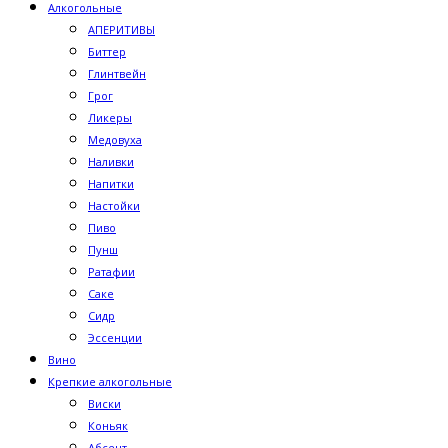
Алкогольные
АПЕРИТИВЫ
Биттер
Глинтвейн
Грог
Ликеры
Медовуха
Наливки
Напитки
Настойки
Пиво
Пунш
Ратафии
Саке
Сидр
Эссенции
Вино
Крепкие алкогольные
Виски
Коньяк
Абсент