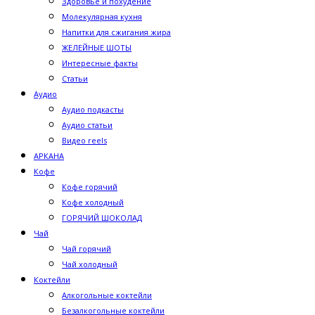
Здоровье и похудение
Молекулярная кухня
Напитки для сжигания жира
ЖЕЛЕЙНЫЕ ШОТЫ
Интересные факты
Статьи
Аудио
Аудио подкасты
Аудио статьи
Видео reels
АРКАНА
Кофе
Кофе горячий
Кофе холодный
ГОРЯЧИЙ ШОКОЛАД
Чай
Чай горячий
Чай холодный
Коктейли
Алкогольные коктейли
Безалкогольные коктейли