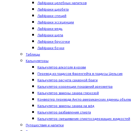
Лайфхаки целебных напитков
Лайфхаки щербета
Лайфхаки специй
Лайфхаки эссеценции
Лайфхаки медь
Лайфхаки щепа
Лайфхаки брусочки
Лайфхаки бочки
Таблицы
Калькуляторы
Калькулятор алкоголя в крови
Перевод из градусов Фаренгейта в градусы Цельсия
Калькулятор расчета сахарной браги
Калькулятор коррекции показаний ареометра
Калькулятор замены сахара глюкозой
Конвертер перевода Англо-американских единиц объема
Калькулятор замены сахара на мёд
Калькулятор разбавления спирта
Калькулятор смешивания спиртосодержащих жидкостей
Путешествия и напитки