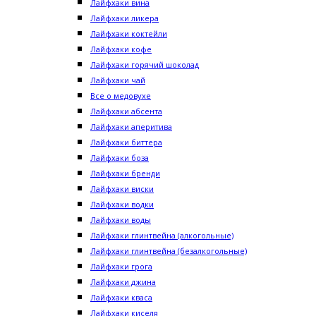
Лайфхаки вина
Лайфхаки ликера
Лайфхаки коктейли
Лайфхаки кофе
Лайфхаки горячий шоколад
Лайфхаки чай
Все о медовухе
Лайфхаки абсента
Лайфхаки аперитива
Лайфхаки биттера
Лайфхаки боза
Лайфхаки бренди
Лайфхаки виски
Лайфхаки водки
Лайфхаки воды
Лайфхаки глинтвейна (алкогольные)
Лайфхаки глинтвейна (безалкогольные)
Лайфхаки грога
Лайфхаки джина
Лайфхаки кваса
Лайфхаки киселя