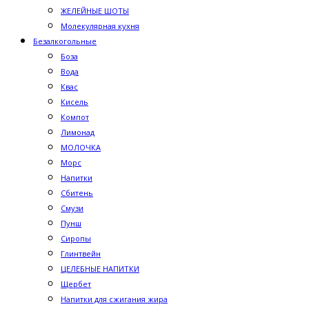
ЖЕЛЕЙНЫЕ ШОТЫ
Молекулярная кухня
Безалкогольные
Боза
Вода
Квас
Кисель
Компот
Лимонад
МОЛОЧКА
Морс
Напитки
Сбитень
Смузи
Пунш
Сиропы
Глинтвейн
ЦЕЛЕБНЫЕ НАПИТКИ
Щербет
Напитки для сжигания жира