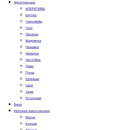
Алкогольные
АПЕРИТИВЫ
Биттер
Глинтвейн
Грог
Ликеры
Медовуха
Наливки
Напитки
Настойки
Пиво
Пунш
Ратафии
Саке
Сидр
Эссенции
Вино
Крепкие алкогольные
Виски
Коньяк
Абсент