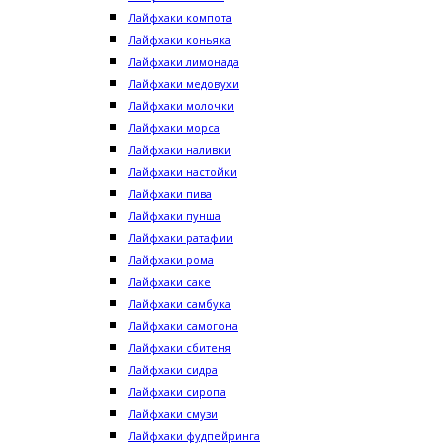
Лайфхаки компота
Лайфхаки коньяка
Лайфхаки лимонада
Лайфхаки медовухи
Лайфхаки молочки
Лайфхаки морса
Лайфхаки наливки
Лайфхаки настойки
Лайфхаки пива
Лайфхаки пунша
Лайфхаки ратафии
Лайфхаки рома
Лайфхаки саке
Лайфхаки самбука
Лайфхаки самогона
Лайфхаки сбитеня
Лайфхаки сидра
Лайфхаки сиропа
Лайфхаки смузи
Лайфхаки фудпейринга