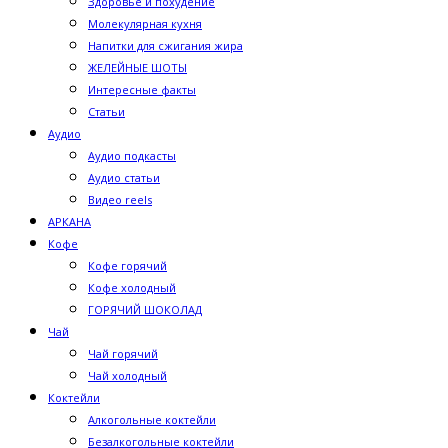
Здоровье и похудение
Молекулярная кухня
Напитки для сжигания жира
ЖЕЛЕЙНЫЕ ШОТЫ
Интересные факты
Статьи
Аудио
Аудио подкасты
Аудио статьи
Видео reels
АРКАНА
Кофе
Кофе горячий
Кофе холодный
ГОРЯЧИЙ ШОКОЛАД
Чай
Чай горячий
Чай холодный
Коктейли
Алкогольные коктейли
Безалкогольные коктейли