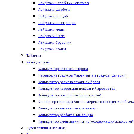
Лайфхаки целебных напитков
Лайфхаки щербета
Лайфхаки специй
Лайфхаки эссеценции
Лайфхаки медь
Лайфхаки щепа
Лайфхаки брусочки
Лайфхаки бочки
Таблицы
Калькуляторы
Калькулятор алкоголя в крови
Перевод из градусов Фаренгейта в градусы Цельсия
Калькулятор расчета сахарной браги
Калькулятор коррекции показаний ареометра
Калькулятор замены сахара глюкозой
Конвертер перевода Англо-американских единиц объема
Калькулятор замены сахара на мёд
Калькулятор разбавления спирта
Калькулятор смешивания спиртосодержащих жидкостей
Путешествия и напитки