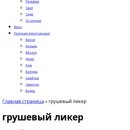
Ратафии
Саке
Сидр
Эссенции
Вино
Крепкие алкогольные
Виски
Коньяк
Абсент
Джин
Ром
Бренди
Самбука
Самогон
Водка
Главная страница
»
грушевый ликер
грушевый ликер