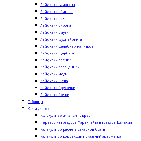
Лайфхаки самогона
Лайфхаки сбитеня
Лайфхаки сидра
Лайфхаки сиропа
Лайфхаки смузи
Лайфхаки фудпейринга
Лайфхаки целебных напитков
Лайфхаки щербета
Лайфхаки специй
Лайфхаки эссеценции
Лайфхаки медь
Лайфхаки щепа
Лайфхаки брусочки
Лайфхаки бочки
Таблицы
Калькуляторы
Калькулятор алкоголя в крови
Перевод из градусов Фаренгейта в градусы Цельсия
Калькулятор расчета сахарной браги
Калькулятор коррекции показаний ареометра