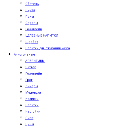
Сбитень
Смузи
Пунш
Сиропы
Глинтвейн
ЦЕЛЕБНЫЕ НАПИТКИ
Щербет
Напитки для сжигания жира
Алкогольные
АПЕРИТИВЫ
Биттер
Глинтвейн
Грог
Ликеры
Медовуха
Наливки
Напитки
Настойки
Пиво
Пунш