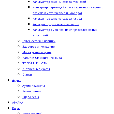
Калькулятор замены сахара глюкозой
Конвертер перевода Англо-американских единиц
объема в метрические и наоборот
Калькулятор замены сахара на мёд
Калькулятор разбавления спирта
Калькулятор смешивания спиртосодержащих
жидкостей
Путешествия и напитки
Здоровье и похудение
Молекулярная кухня
Напитки для сжигания жира
ЖЕЛЕЙНЫЕ ШОТЫ
Интересные факты
Статьи
Аудио
Аудио подкасты
Аудио статьи
Видео reels
АРКАНА
Кофе
Кофе горячий