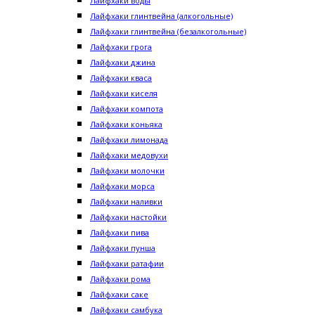
Лайфхаки воды
Лайфхаки глинтвейна (алкогольные)
Лайфхаки глинтвейна (безалкогольные)
Лайфхаки грога
Лайфхаки джина
Лайфхаки кваса
Лайфхаки киселя
Лайфхаки компота
Лайфхаки коньяка
Лайфхаки лимонада
Лайфхаки медовухи
Лайфхаки молочки
Лайфхаки морса
Лайфхаки наливки
Лайфхаки настойки
Лайфхаки пива
Лайфхаки пунша
Лайфхаки ратафии
Лайфхаки рома
Лайфхаки саке
Лайфхаки самбука