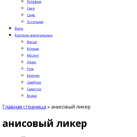
Ратафии
Саке
Сидр
Эссенции
Вино
Крепкие алкогольные
Виски
Коньяк
Абсент
Джин
Ром
Бренди
Самбука
Самогон
Водка
Главная страница
»
анисовый ликер
анисовый ликер