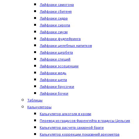
Лайфхаки самогона
Лайфхаки сбитеня
Лайфхаки сидра
Лайфхаки сиропа
Лайфхаки смузи
Лайфхаки фудпейринга
Лайфхаки целебных напитков
Лайфхаки щербета
Лайфхаки специй
Лайфхаки эссеценции
Лайфхаки медь
Лайфхаки щепа
Лайфхаки брусочки
Лайфхаки бочки
Таблицы
Калькуляторы
Калькулятор алкоголя в крови
Перевод из градусов Фаренгейта в градусы Цельсия
Калькулятор расчета сахарной браги
Калькулятор коррекции показаний ареометра