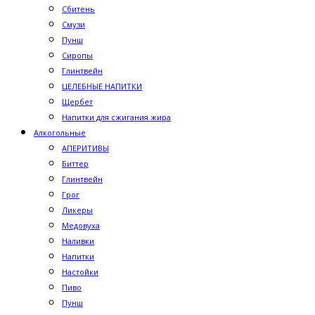
Сбитень
Смузи
Пунш
Сиропы
Глинтвейн
ЦЕЛЕБНЫЕ НАПИТКИ
Щербет
Напитки для сжигания жира
Алкогольные
АПЕРИТИВЫ
Биттер
Глинтвейн
Грог
Ликеры
Медовуха
Наливки
Напитки
Настойки
Пиво
Пунш