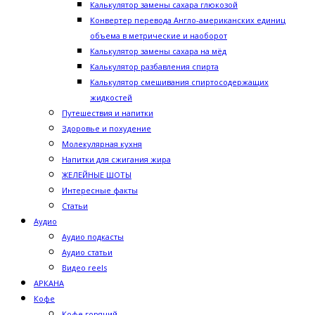
Калькулятор замены сахара глюкозой
Конвертер перевода Англо-американских единиц
объема в метрические и наоборот
Калькулятор замены сахара на мёд
Калькулятор разбавления спирта
Калькулятор смешивания спиртосодержащих
жидкостей
Путешествия и напитки
Здоровье и похудение
Молекулярная кухня
Напитки для сжигания жира
ЖЕЛЕЙНЫЕ ШОТЫ
Интересные факты
Статьи
Аудио
Аудио подкасты
Аудио статьи
Видео reels
АРКАНА
Кофе
Кофе горячий