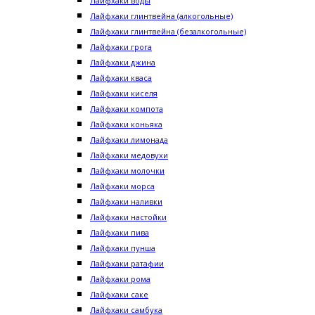
Лайфхаки воды
Лайфхаки глинтвейна (алкогольные)
Лайфхаки глинтвейна (безалкогольные)
Лайфхаки грога
Лайфхаки джина
Лайфхаки кваса
Лайфхаки киселя
Лайфхаки компота
Лайфхаки коньяка
Лайфхаки лимонада
Лайфхаки медовухи
Лайфхаки молочки
Лайфхаки морса
Лайфхаки наливки
Лайфхаки настойки
Лайфхаки пива
Лайфхаки пунша
Лайфхаки ратафии
Лайфхаки рома
Лайфхаки саке
Лайфхаки самбука