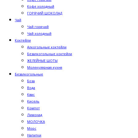
Кофе холодный
ГОРЯЧИЙ ШОКОЛАД
Чай
Чай горячий
Чай холодный
Коктейли
Алкогольные коктейли
Безалкогольные коктейли
ЖЕЛЕЙНЫЕ ШОТЫ
Молекулярная кухня
Безалкогольные
Боза
Вода
Квас
Кисель
Компот
Лимонад
МОЛОЧКА
Морс
Напитки