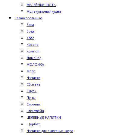
ЖЕЛЕЙНЫЕ ШОТЫ
Молекулярная кухня
Безалкогольные
Боза
Вода
Квас
Кисель
Компот
Лимонад
МОЛОЧКА
Морс
Напитки
Сбитень
Смузи
Пунш
Сиропы
Глинтвейн
ЦЕЛЕБНЫЕ НАПИТКИ
Щербет
Напитки для сжигания жира