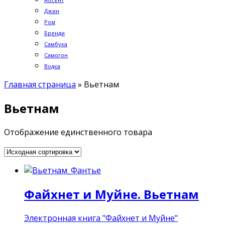
Джин
Ром
Бренди
Самбука
Самогон
Водка
Главная страница
»
Вьетнам
Вьетнам
Отображение единственного товара
Файхнет и Муйне. Вьетнам
Электронная книга "Файхнет и Муйне"