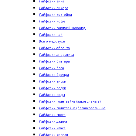
Лайфхаки вина
Лайфхаки ликера
Лайфхаки коктейли
Лайфхаки кофе
Лайфхаки горячий шоколад
Лайфхаки чай
Все о медовухе
Лайфхаки абсента
Лайфхаки аперитива
Лайфхаки биттера
Лайфхаки боза
Лайфхаки бренди
Лайфхаки виски
Лайфхаки водки
Лайфхаки воды
Лайфхаки глинтвейна (алкогольные)
Лайфхаки глинтвейна (безалкогольные)
Лайфхаки грога
Лайфхаки джина
Лайфхаки кваса
Лайфхаки киселя