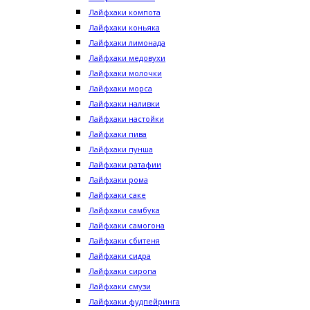
Лайфхаки компота
Лайфхаки коньяка
Лайфхаки лимонада
Лайфхаки медовухи
Лайфхаки молочки
Лайфхаки морса
Лайфхаки наливки
Лайфхаки настойки
Лайфхаки пива
Лайфхаки пунша
Лайфхаки ратафии
Лайфхаки рома
Лайфхаки саке
Лайфхаки самбука
Лайфхаки самогона
Лайфхаки сбитеня
Лайфхаки сидра
Лайфхаки сиропа
Лайфхаки смузи
Лайфхаки фудпейринга