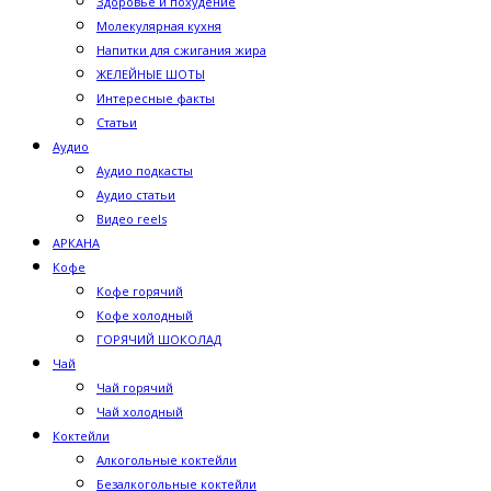
Здоровье и похудение
Молекулярная кухня
Напитки для сжигания жира
ЖЕЛЕЙНЫЕ ШОТЫ
Интересные факты
Статьи
Аудио
Аудио подкасты
Аудио статьи
Видео reels
АРКАНА
Кофе
Кофе горячий
Кофе холодный
ГОРЯЧИЙ ШОКОЛАД
Чай
Чай горячий
Чай холодный
Коктейли
Алкогольные коктейли
Безалкогольные коктейли