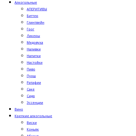
Алкогольные
АПЕРИТИВЫ
Биттер
Глинтвейн
Грог
Ликеры
Медовуха
Наливки
Напитки
Настойки
Пиво
Пунш
Ратафии
Саке
Сидр
Эссенции
Вино
Крепкие алкогольные
Виски
Коньяк
Абсент