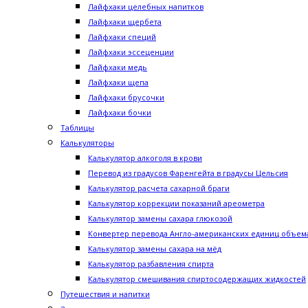
Лайфхаки целебных напитков
Лайфхаки щербета
Лайфхаки специй
Лайфхаки эссеценции
Лайфхаки медь
Лайфхаки щепа
Лайфхаки брусочки
Лайфхаки бочки
Таблицы
Калькуляторы
Калькулятор алкоголя в крови
Перевод из градусов Фаренгейта в градусы Цельсия
Калькулятор расчета сахарной браги
Калькулятор коррекции показаний ареометра
Калькулятор замены сахара глюкозой
Конвертер перевода Англо-американских единиц объема
Калькулятор замены сахара на мёд
Калькулятор разбавления спирта
Калькулятор смешивания спиртосодержащих жидкостей
Путешествия и напитки