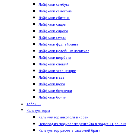
Лайфхаки самбука
Лайфхаки самогона
Лайфхаки сбитеня
Лайфхаки сидра
Лайфхаки сиропа
Лайфхаки смузи
Лайфхаки фудпейринга
Лайфхаки целебных напитков
Лайфхаки щербета
Лайфхаки специй
Лайфхаки эссеценции
Лайфхаки медь
Лайфхаки щепа
Лайфхаки брусочки
Лайфхаки бочки
Таблицы
Калькуляторы
Калькулятор алкоголя в крови
Перевод из градусов Фаренгейта в градусы Цельсия
Калькулятор расчета сахарной браги