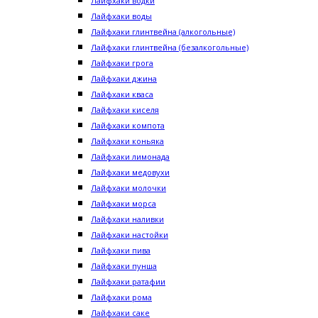
Лайфхаки водки
Лайфхаки воды
Лайфхаки глинтвейна (алкогольные)
Лайфхаки глинтвейна (безалкогольные)
Лайфхаки грога
Лайфхаки джина
Лайфхаки кваса
Лайфхаки киселя
Лайфхаки компота
Лайфхаки коньяка
Лайфхаки лимонада
Лайфхаки медовухи
Лайфхаки молочки
Лайфхаки морса
Лайфхаки наливки
Лайфхаки настойки
Лайфхаки пива
Лайфхаки пунша
Лайфхаки ратафии
Лайфхаки рома
Лайфхаки саке