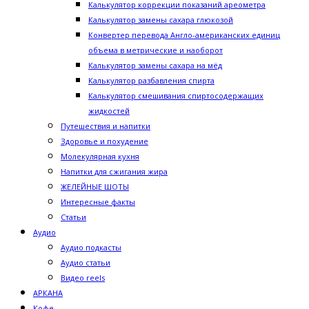
Калькулятор коррекции показаний ареометра
Калькулятор замены сахара глюкозой
Конвертер перевода Англо-американских единиц
объема в метрические и наоборот
Калькулятор замены сахара на мёд
Калькулятор разбавления спирта
Калькулятор смешивания спиртосодержащих
жидкостей
Путешествия и напитки
Здоровье и похудение
Молекулярная кухня
Напитки для сжигания жира
ЖЕЛЕЙНЫЕ ШОТЫ
Интересные факты
Статьи
Аудио
Аудио подкасты
Аудио статьи
Видео reels
АРКАНА
Кофе