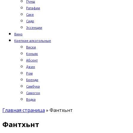
Пунш
Ратафии
Саке
Сидр
Эссенции
Вино
Крепкие алкогольные
Виски
Коньяк
Абсент
Джин
Ром
Бренди
Самбука
Самогон
Водка
Главная страница
»
Фантхьнт
Фантхьнт