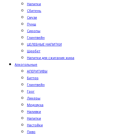
Напитки
Сбитень
Смузи
Пунш
Сиропы
Глинтвейн
ЦЕЛЕБНЫЕ НАПИТКИ
Щербет
Напитки для сжигания жира
Алкогольные
АПЕРИТИВЫ
Биттер
Глинтвейн
Грог
Ликеры
Медовуха
Наливки
Напитки
Настойки
Пиво