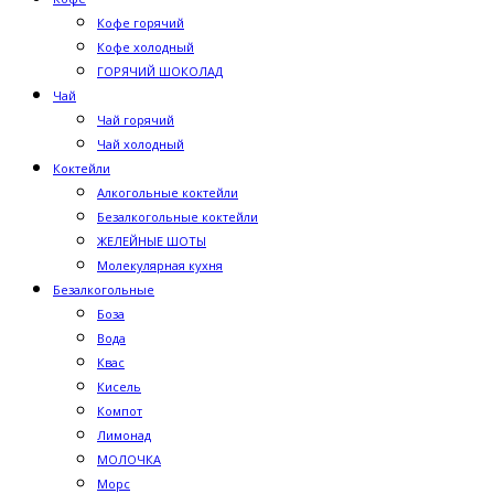
Кофе горячий
Кофе холодный
ГОРЯЧИЙ ШОКОЛАД
Чай
Чай горячий
Чай холодный
Коктейли
Алкогольные коктейли
Безалкогольные коктейли
ЖЕЛЕЙНЫЕ ШОТЫ
Молекулярная кухня
Безалкогольные
Боза
Вода
Квас
Кисель
Компот
Лимонад
МОЛОЧКА
Морс