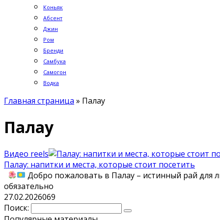
Коньяк
Абсент
Джин
Ром
Бренди
Самбука
Самогон
Водка
Главная страница
»
Палау
Палау
Видео reels
Палау: напитки и места, которые стоит посетить
Добро пожаловать в Палау – истинный рай для л
обязательно
27.02.2026
0
69
Поиск:
Популярные материалы