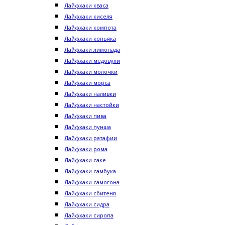
Лайфхаки кваса
Лайфхаки киселя
Лайфхаки компота
Лайфхаки коньяка
Лайфхаки лимонада
Лайфхаки медовухи
Лайфхаки молочки
Лайфхаки морса
Лайфхаки наливки
Лайфхаки настойки
Лайфхаки пива
Лайфхаки пунша
Лайфхаки ратафии
Лайфхаки рома
Лайфхаки саке
Лайфхаки самбука
Лайфхаки самогона
Лайфхаки сбитеня
Лайфхаки сидра
Лайфхаки сиропа