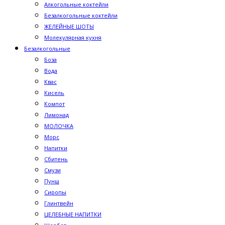
Алкогольные коктейли
Безалкогольные коктейли
ЖЕЛЕЙНЫЕ ШОТЫ
Молекулярная кухня
Безалкогольные
Боза
Вода
Квас
Кисель
Компот
Лимонад
МОЛОЧКА
Морс
Напитки
Сбитень
Смузи
Пунш
Сиропы
Глинтвейн
ЦЕЛЕБНЫЕ НАПИТКИ