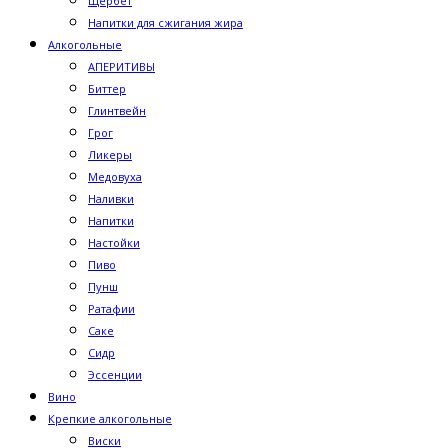
Щербет
Напитки для сжигания жира
Алкогольные
АПЕРИТИВЫ
Биттер
Глинтвейн
Грог
Ликеры
Медовуха
Наливки
Напитки
Настойки
Пиво
Пунш
Ратафии
Саке
Сидр
Эссенции
Вино
Крепкие алкогольные
Виски