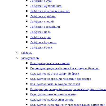
Лайфхаки смузи
Лайфхаки фудпейринга
Лайфхаки целебных напитков
Лайфхаки щербета
Лайфхаки специй
Лайфхаки эссеценции
Лайфхаки медь
Лайфхаки щепа
Лайфхаки брусочки
Лайфхаки бочки
Таблицы
Калькуляторы
Калькулятор алкоголя в крови
Перевод из градусов Фаренгейта в градусы Цельсия
Калькулятор расчета сахарной браги
Калькулятор коррекции показаний ареометра
Калькулятор замены сахара глюкозой
Конвертер перевода Англо-американских единиц объема
Калькулятор замены сахара на мёд
Калькулятор разбавления спирта
Калькулятор смешивания спиртосодержащих жидкостей