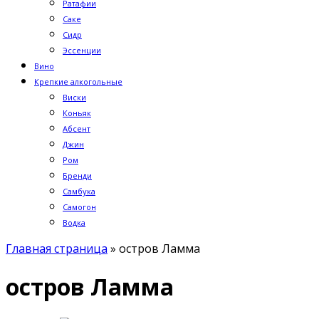
Ратафии
Саке
Сидр
Эссенции
Вино
Крепкие алкогольные
Виски
Коньяк
Абсент
Джин
Ром
Бренди
Самбука
Самогон
Водка
Главная страница
»
остров Ламма
остров Ламма