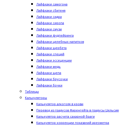
Лайфхаки самогона
Лайфхаки сбитеня
Лайфхаки сидра
Лайфхаки сиропа
Лайфхаки смузи
Лайфхаки фудпейринга
Лайфхаки целебных напитков
Лайфхаки щербета
Лайфхаки специй
Лайфхаки эссеценции
Лайфхаки медь
Лайфхаки щепа
Лайфхаки брусочки
Лайфхаки бочки
Таблицы
Калькуляторы
Калькулятор алкоголя в крови
Перевод из градусов Фаренгейта в градусы Цельсия
Калькулятор расчета сахарной браги
Калькулятор коррекции показаний ареометра