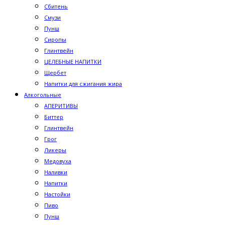
Сбитень
Смузи
Пунш
Сиропы
Глинтвейн
ЦЕЛЕБНЫЕ НАПИТКИ
Щербет
Напитки для сжигания жира
Алкогольные
АПЕРИТИВЫ
Биттер
Глинтвейн
Грог
Ликеры
Медовуха
Наливки
Напитки
Настойки
Пиво
Пунш