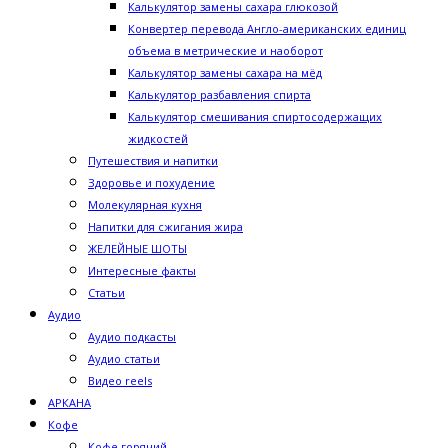
Калькулятор замены сахара глюкозой
Конвертер перевода Англо-американских единиц
объема в метрические и наоборот
Калькулятор замены сахара на мёд
Калькулятор разбавления спирта
Калькулятор смешивания спиртосодержащих
жидкостей
Путешествия и напитки
Здоровье и похудение
Молекулярная кухня
Напитки для сжигания жира
ЖЕЛЕЙНЫЕ ШОТЫ
Интересные факты
Статьи
Аудио
Аудио подкасты
Аудио статьи
Видео reels
АРКАНА
Кофе
Кофе горячий