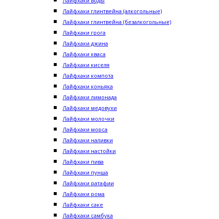
Лайфхаки воды
Лайфхаки глинтвейна (алкогольные)
Лайфхаки глинтвейна (безалкогольные)
Лайфхаки грога
Лайфхаки джина
Лайфхаки кваса
Лайфхаки киселя
Лайфхаки компота
Лайфхаки коньяка
Лайфхаки лимонада
Лайфхаки медовухи
Лайфхаки молочки
Лайфхаки морса
Лайфхаки наливки
Лайфхаки настойки
Лайфхаки пива
Лайфхаки пунша
Лайфхаки ратафии
Лайфхаки рома
Лайфхаки саке
Лайфхаки самбука