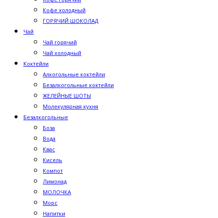
Кофе холодный
ГОРЯЧИЙ ШОКОЛАД
Чай
Чай горячий
Чай холодный
Коктейли
Алкогольные коктейли
Безалкогольные коктейли
ЖЕЛЕЙНЫЕ ШОТЫ
Молекулярная кухня
Безалкогольные
Боза
Вода
Квас
Кисель
Компот
Лимонад
МОЛОЧКА
Морс
Напитки