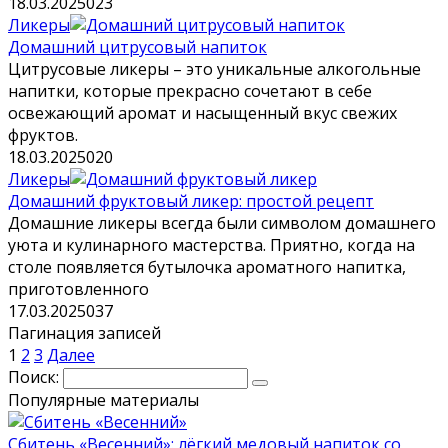
18.03.2025
0
23
Ликеры
Домашний цитрусовый напиток
Цитрусовые ликеры – это уникальные алкогольные
напитки, которые прекрасно сочетают в себе
освежающий аромат и насыщенный вкус свежих
фруктов.
18.03.2025
0
20
Ликеры
Домашний фруктовый ликер: простой рецепт
Домашние ликеры всегда были символом домашнего
уюта и кулинарного мастерства. Приятно, когда на
столе появляется бутылочка ароматного напитка,
приготовленного
17.03.2025
0
37
Пагинация записей
1
2
3
Далее
Поиск:
Популярные материалы
Сбитень «Весенний»: лёгкий медовый напиток со