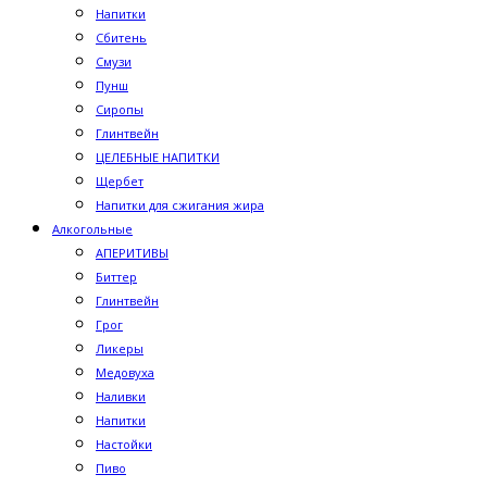
Напитки
Сбитень
Смузи
Пунш
Сиропы
Глинтвейн
ЦЕЛЕБНЫЕ НАПИТКИ
Щербет
Напитки для сжигания жира
Алкогольные
АПЕРИТИВЫ
Биттер
Глинтвейн
Грог
Ликеры
Медовуха
Наливки
Напитки
Настойки
Пиво