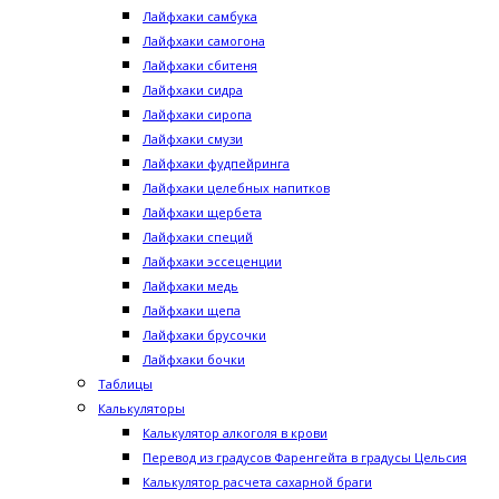
Лайфхаки самбука
Лайфхаки самогона
Лайфхаки сбитеня
Лайфхаки сидра
Лайфхаки сиропа
Лайфхаки смузи
Лайфхаки фудпейринга
Лайфхаки целебных напитков
Лайфхаки щербета
Лайфхаки специй
Лайфхаки эссеценции
Лайфхаки медь
Лайфхаки щепа
Лайфхаки брусочки
Лайфхаки бочки
Таблицы
Калькуляторы
Калькулятор алкоголя в крови
Перевод из градусов Фаренгейта в градусы Цельсия
Калькулятор расчета сахарной браги