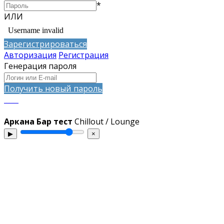
*
ИЛИ
Зарегистрироваться
Авторизация
Регистрация
Генерация пароля
Получить новый пароль
запросто с WordPress WooCommerce - ATs media squad
Аркана Бар тест
Chillout / Lounge
▶
×