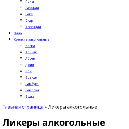
Пунш
Ратафии
Саке
Сидр
Эссенции
Вино
Крепкие алкогольные
Виски
Коньяк
Абсент
Джин
Ром
Бренди
Самбука
Самогон
Водка
Главная страница
»
Ликеры алкогольные
Ликеры алкогольные