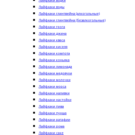
Лайфхаки водки
Лайфхаки воды
Лайфхаки глинтвейна (алкогольные)
Лайфхаки глинтвейна (безалкогольные)
Лайфхаки грога
Лайфхаки джина
Лайфхаки кваса
Лайфхаки киселя
Лайфхаки компота
Лайфхаки коньяка
Лайфхаки лимонада
Лайфхаки медовухи
Лайфхаки молочки
Лайфхаки морса
Лайфхаки наливки
Лайфхаки настойки
Лайфхаки пива
Лайфхаки пунша
Лайфхаки ратафии
Лайфхаки рома
Лайфхаки саке