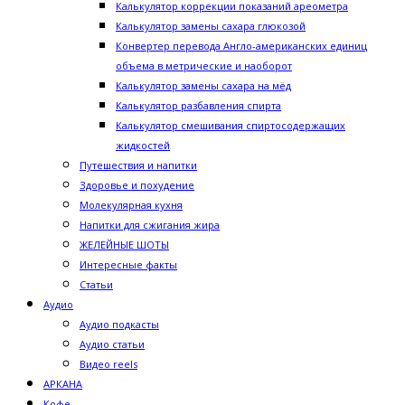
Калькулятор коррекции показаний ареометра
Калькулятор замены сахара глюкозой
Конвертер перевода Англо-американских единиц
объема в метрические и наоборот
Калькулятор замены сахара на мёд
Калькулятор разбавления спирта
Калькулятор смешивания спиртосодержащих
жидкостей
Путешествия и напитки
Здоровье и похудение
Молекулярная кухня
Напитки для сжигания жира
ЖЕЛЕЙНЫЕ ШОТЫ
Интересные факты
Статьи
Аудио
Аудио подкасты
Аудио статьи
Видео reels
АРКАНА
Кофе