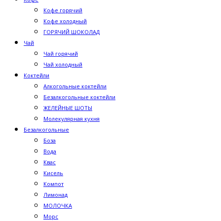
Кофе горячий
Кофе холодный
ГОРЯЧИЙ ШОКОЛАД
Чай
Чай горячий
Чай холодный
Коктейли
Алкогольные коктейли
Безалкогольные коктейли
ЖЕЛЕЙНЫЕ ШОТЫ
Молекулярная кухня
Безалкогольные
Боза
Вода
Квас
Кисель
Компот
Лимонад
МОЛОЧКА
Морс