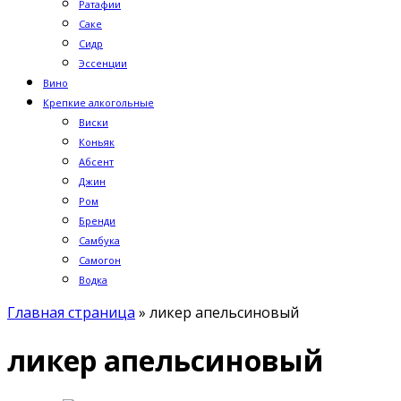
Ратафии
Саке
Сидр
Эссенции
Вино
Крепкие алкогольные
Виски
Коньяк
Абсент
Джин
Ром
Бренди
Самбука
Самогон
Водка
Главная страница
»
ликер апельсиновый
ликер апельсиновый