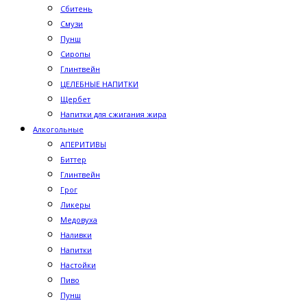
Сбитень
Смузи
Пунш
Сиропы
Глинтвейн
ЦЕЛЕБНЫЕ НАПИТКИ
Щербет
Напитки для сжигания жира
Алкогольные
АПЕРИТИВЫ
Биттер
Глинтвейн
Грог
Ликеры
Медовуха
Наливки
Напитки
Настойки
Пиво
Пунш