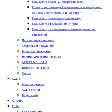
Калькулятор замены сахара глюкозой
Конвертер перевода Англо-американских единиц
объема в метрические и наоборот
Калькулятор замены сахара на мёд
Калькулятор разбавления спирта
Калькулятор смешивания спиртосодержащих
жидкостей
Путешествия и напитки
Здоровье и похудение
Молекулярная кухня
Напитки для сжигания жира
ЖЕЛЕЙНЫЕ ШОТЫ
Интересные факты
Статьи
Аудио
Аудио подкасты
Аудио статьи
Видео reels
АРКАНА
Кофе
Кофе горячий