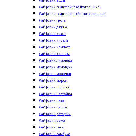
Лайфхаки воды
Лайфхаки глинтвейна (алкогольные)
Лайфхаки глинтвейна (безалкогольные)
Лайфхаки грога
Лайфхаки джина
Лайфхаки кваса
Лайфхаки киселя
Лайфхаки компота
Лайфхаки коньяка
Лайфхаки лимонада
Лайфхаки медовухи
Лайфхаки молочки
Лайфхаки морса
Лайфхаки наливки
Лайфхаки настойки
Лайфхаки пива
Лайфхаки пунша
Лайфхаки ратафии
Лайфхаки рома
Лайфхаки саке
Лайфхаки самбука