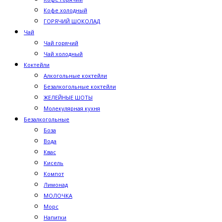
Кофе холодный
ГОРЯЧИЙ ШОКОЛАД
Чай
Чай горячий
Чай холодный
Коктейли
Алкогольные коктейли
Безалкогольные коктейли
ЖЕЛЕЙНЫЕ ШОТЫ
Молекулярная кухня
Безалкогольные
Боза
Вода
Квас
Кисель
Компот
Лимонад
МОЛОЧКА
Морс
Напитки