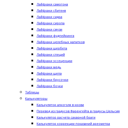
Лайфхаки самогона
Лайфхаки сбитеня
Лайфхаки сидра
Лайфхаки сиропа
Лайфхаки смузи
Лайфхаки фудпейринга
Лайфхаки целебных напитков
Лайфхаки щербета
Лайфхаки специй
Лайфхаки эссеценции
Лайфхаки медь
Лайфхаки щепа
Лайфхаки брусочки
Лайфхаки бочки
Таблицы
Калькуляторы
Калькулятор алкоголя в крови
Перевод из градусов Фаренгейта в градусы Цельсия
Калькулятор расчета сахарной браги
Калькулятор коррекции показаний ареометра