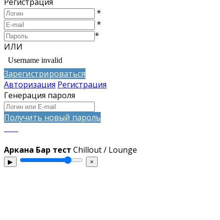
Регистрация
*
*
*
ИЛИ
Зарегистрироваться
Авторизация
Регистрация
Генерация пароля
Получить новый пароль
запросто с WordPress WooCommerce - ATs media squad
Аркана Бар тест
Chillout / Lounge
▶
×