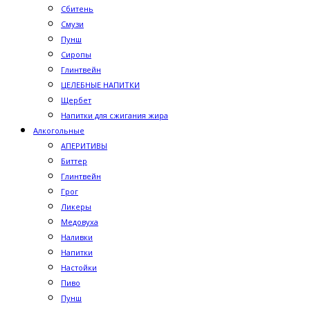
Сбитень
Смузи
Пунш
Сиропы
Глинтвейн
ЦЕЛЕБНЫЕ НАПИТКИ
Щербет
Напитки для сжигания жира
Алкогольные
АПЕРИТИВЫ
Биттер
Глинтвейн
Грог
Ликеры
Медовуха
Наливки
Напитки
Настойки
Пиво
Пунш