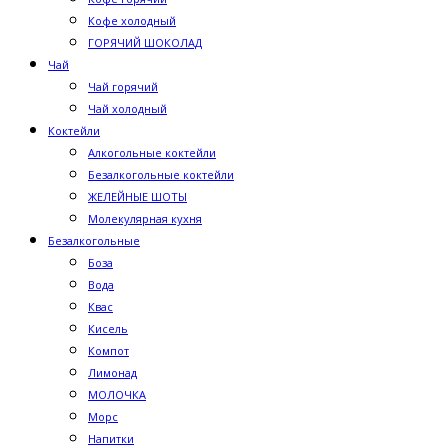
Кофе холодный
ГОРЯЧИЙ ШОКОЛАД
Чай
Чай горячий
Чай холодный
Коктейли
Алкогольные коктейли
Безалкогольные коктейли
ЖЕЛЕЙНЫЕ ШОТЫ
Молекулярная кухня
Безалкогольные
Боза
Вода
Квас
Кисель
Компот
Лимонад
МОЛОЧКА
Морс
Напитки