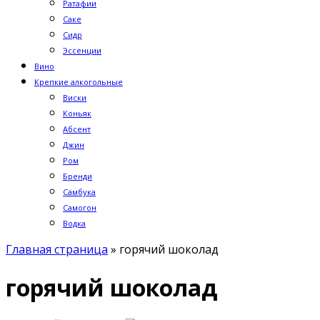
Ратафии
Саке
Сидр
Эссенции
Вино
Крепкие алкогольные
Виски
Коньяк
Абсент
Джин
Ром
Бренди
Самбука
Самогон
Водка
Главная страница
»
горячий шоколад
горячий шоколад