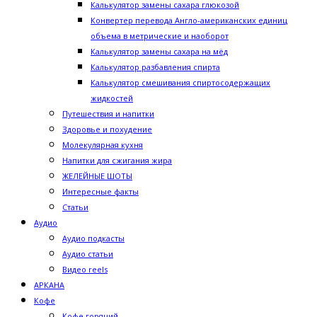
Калькулятор замены сахара глюкозой
Конвертер перевода Англо-американских единиц
объема в метрические и наоборот
Калькулятор замены сахара на мёд
Калькулятор разбавления спирта
Калькулятор смешивания спиртосодержащих
жидкостей
Путешествия и напитки
Здоровье и похудение
Молекулярная кухня
Напитки для сжигания жира
ЖЕЛЕЙНЫЕ ШОТЫ
Интересные факты
Статьи
Аудио
Аудио подкасты
Аудио статьи
Видео reels
АРКАНА
Кофе
Кофе горячий