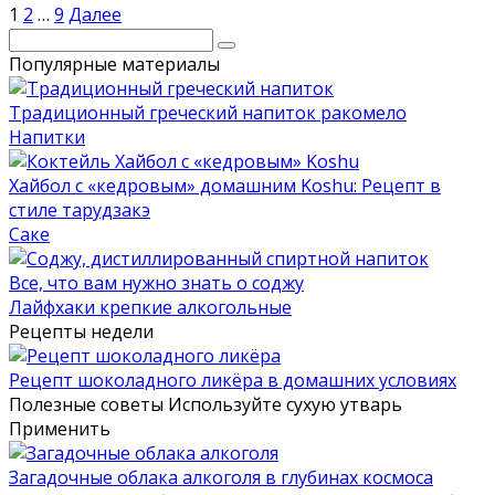
Пагинация
1
2
…
9
Далее
записей
Поиск:
Популярные материалы
Традиционный греческий напиток ракомело
Напитки
Хайбол с «кедровым» домашним Koshu: Рецепт в
стиле тарудзакэ
Саке
Все, что вам нужно знать о соджу
Лайфхаки крепкие алкогольные
Рецепты недели
Рецепт шоколадного ликёра в домашних условиях
Полезные советы Используйте сухую утварь
Применить
Загадочные облака алкоголя в глубинах космоса