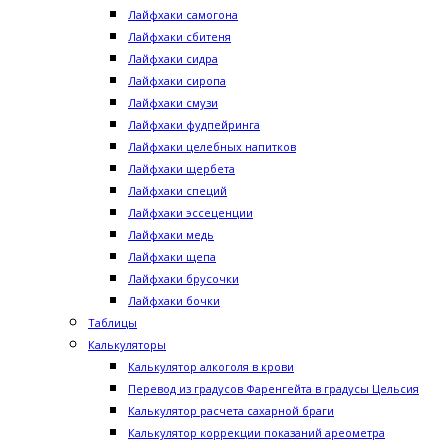
Лайфхаки самогона
Лайфхаки сбитеня
Лайфхаки сидра
Лайфхаки сиропа
Лайфхаки смузи
Лайфхаки фудпейринга
Лайфхаки целебных напитков
Лайфхаки щербета
Лайфхаки специй
Лайфхаки эссеценции
Лайфхаки медь
Лайфхаки щепа
Лайфхаки брусочки
Лайфхаки бочки
Таблицы
Калькуляторы
Калькулятор алкоголя в крови
Перевод из градусов Фаренгейта в градусы Цельсия
Калькулятор расчета сахарной браги
Калькулятор коррекции показаний ареометра