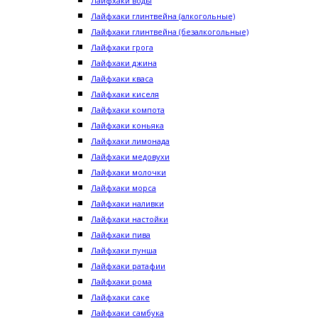
Лайфхаки воды
Лайфхаки глинтвейна (алкогольные)
Лайфхаки глинтвейна (безалкогольные)
Лайфхаки грога
Лайфхаки джина
Лайфхаки кваса
Лайфхаки киселя
Лайфхаки компота
Лайфхаки коньяка
Лайфхаки лимонада
Лайфхаки медовухи
Лайфхаки молочки
Лайфхаки морса
Лайфхаки наливки
Лайфхаки настойки
Лайфхаки пива
Лайфхаки пунша
Лайфхаки ратафии
Лайфхаки рома
Лайфхаки саке
Лайфхаки самбука