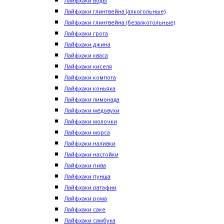
Лайфхаки воды
Лайфхаки глинтвейна (алкогольные)
Лайфхаки глинтвейна (безалкогольные)
Лайфхаки грога
Лайфхаки джина
Лайфхаки кваса
Лайфхаки киселя
Лайфхаки компота
Лайфхаки коньяка
Лайфхаки лимонада
Лайфхаки медовухи
Лайфхаки молочки
Лайфхаки морса
Лайфхаки наливки
Лайфхаки настойки
Лайфхаки пива
Лайфхаки пунша
Лайфхаки ратафии
Лайфхаки рома
Лайфхаки саке
Лайфхаки самбука