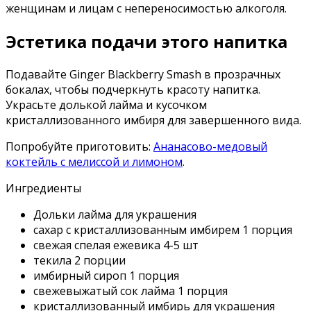
женщинам и лицам с непереносимостью алкоголя.
Эстетика подачи этого напитка
Подавайте Ginger Blackberry Smash в прозрачных
бокалах, чтобы подчеркнуть красоту напитка.
Украсьте долькой лайма и кусочком
кристаллизованного имбиря для завершенного вида.
Попробуйте приготовить:
Ананасово-медовый
коктейль с мелиссой и лимоном
.
Ингредиенты
Дольки лайма для украшения
сахар с кристаллизованным имбирем
1
порция
свежая спелая ежевика
4-5
шт
текила
2
порции
имбирный сироп
1
порция
свежевыжатый сок лайма
1
порция
кристаллизованный имбирь для украшения