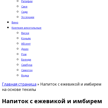
Ратафии
Саке
Сидр
Эссенции
Вино
Крепкие алкогольные
Виски
Коньяк
Абсент
Джин
Ром
Бренди
Самбука
Самогон
Водка
Главная страница
»
Напиток с ежевикой и имбирем
на основе текилы
Напиток с ежевикой и имбирем