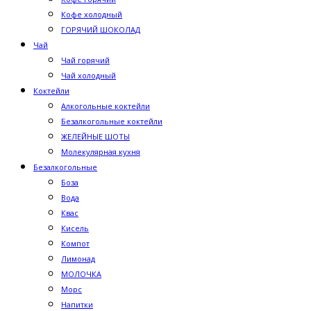
Кофе холодный
ГОРЯЧИЙ ШОКОЛАД
Чай
Чай горячий
Чай холодный
Коктейли
Алкогольные коктейли
Безалкогольные коктейли
ЖЕЛЕЙНЫЕ ШОТЫ
Молекулярная кухня
Безалкогольные
Боза
Вода
Квас
Кисель
Компот
Лимонад
МОЛОЧКА
Морс
Напитки