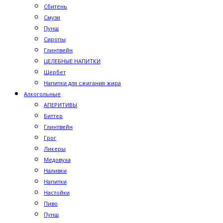
Сбитень
Смузи
Пунш
Сиропы
Глинтвейн
ЦЕЛЕБНЫЕ НАПИТКИ
Щербет
Напитки для сжигания жира
Алкогольные
АПЕРИТИВЫ
Биттер
Глинтвейн
Грог
Ликеры
Медовуха
Наливки
Напитки
Настойки
Пиво
Пунш