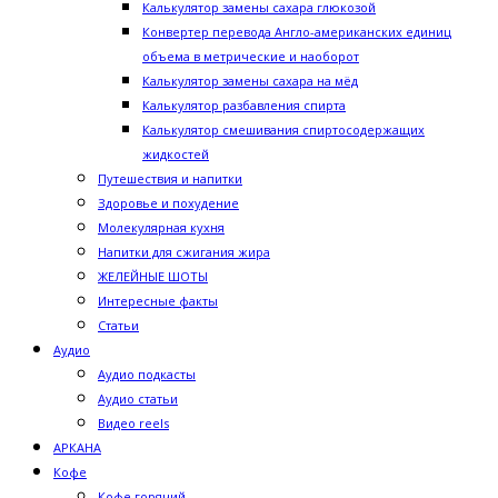
Калькулятор замены сахара глюкозой
Конвертер перевода Англо-американских единиц
объема в метрические и наоборот
Калькулятор замены сахара на мёд
Калькулятор разбавления спирта
Калькулятор смешивания спиртосодержащих
жидкостей
Путешествия и напитки
Здоровье и похудение
Молекулярная кухня
Напитки для сжигания жира
ЖЕЛЕЙНЫЕ ШОТЫ
Интересные факты
Статьи
Аудио
Аудио подкасты
Аудио статьи
Видео reels
АРКАНА
Кофе
Кофе горячий