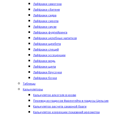
Лайфхаки самогона
Лайфхаки сбитеня
Лайфхаки сидра
Лайфхаки сиропа
Лайфхаки смузи
Лайфхаки фудпейринга
Лайфхаки целебных напитков
Лайфхаки щербета
Лайфхаки специй
Лайфхаки эссеценции
Лайфхаки медь
Лайфхаки щепа
Лайфхаки брусочки
Лайфхаки бочки
Таблицы
Калькуляторы
Калькулятор алкоголя в крови
Перевод из градусов Фаренгейта в градусы Цельсия
Калькулятор расчета сахарной браги
Калькулятор коррекции показаний ареометра